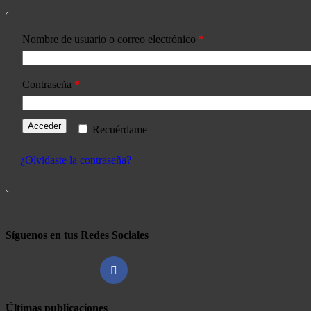
Nombre de usuario o correo electrónico
*
Contraseña
*
Acceder
Recuérdame
¿Olvidaste la contraseña?
Síguenos en tus Redes Sociales
Últimas publicaciones